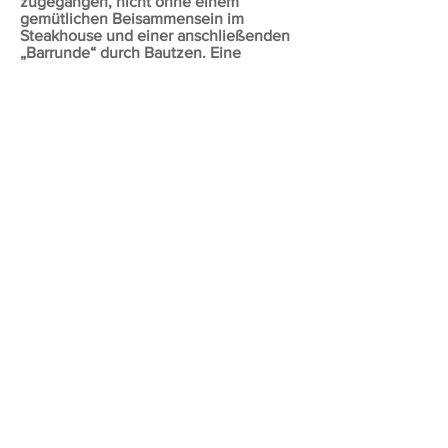
zugegangen, nicht ohne einem
gemütlichen Beisammensein im
Steakhouse und einer anschließenden
„Barrunde“ durch Bautzen. Eine
„Runde“ wurde es nur deshalb, weil die
meisten Lokale dermaßen überfüllt
waren, dass für unsere Gruppe einfach
kein Platz mehr war.
Nun blieb nur mehr der nächste Tag
für die Heimreise. Um fünf in der Früh
machten wir uns auf den Weg und in
umgekehrter Reihenfolge wie am
Hinweg wurde ein Teilnehmer nach
dem anderen an seinen
Bestimmungsort gebracht.
Fazit:
Es waren abwechslungsreiche intensive
Tage.
Der Termin für die zweite Fortbildung
der
Gumpensteiner Ausbildner wurde
schon fixiert.
Das Ausbildungsteam Gumpenstein