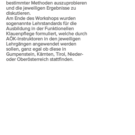
bestimmter Methoden auszuprobieren
und die jeweiligen Ergebnisse zu
diskutieren.
Am Ende des Workshops wurden
sogenannte Lehrstandards für die
Ausbildung in der Funktionellen
Klauenpflege formuliert, welche durch
AÖK-Instruktoren in den jeweiligen
Lehrgängen angewendet werden
sollen, ganz egal ob diese in
Gumpenstein, Kärnten, Tirol, Nieder-
oder Oberösterreich stattfinden.
Der Workshop schloss mit einem
gemeinsamen, etwas verspäteten
Mittagessen sowie mit einem Rundgang
durch die Wiederkäuer – und
Pferdeklinik ab, so dass alle Teilnehmer
einen guten Eindruck gewinnen
konnten, wie und wo lahme Rinder,
wenn sie an die Uni zugewiesen
werden untersucht und behandelt
(operiert) werden.
Johann Kofler, Vetmeduni Wien