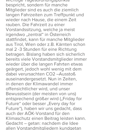
bespricht, sondern für manche
Mitglieder sind es auch die ziemlich
langen Fahrzeiten zum Treffpunkt und
wieder nach Hause, die einem Zeit
rauben. Die Fahrzeit zu einer
Vorstandssitzung, welche ja meist
irgendwo „zentral“ in Österreich
stattfindet, kann für manche Mitglieder
aus Tirol, Wien oder z.B. Kärnten schon
mal 2 -3 Stunden für eine Richtung
betragen. Bislang haben sich sicherlich
bereits viele Vorstandsmitglieder immer
wieder über die langen Fahrten etwas
geärgert, jedoch wohl wenig mit dem
dabei verursachten CO2 –Ausstoß
auseinandergesetzt. Nun in Zeiten,
in denen der Klimawandel immer
offensichtlicher wird, und unser
Bewusstsein (der meisten von uns)
entsprechend größer wird („Friday for
Future“ oder besser „Every day for
Future“), haben wir uns gedacht, dass
auch der AÖK-Vorstand für den
Klimaschutz einen Beitrag leisten kann.
Gedacht – getan: nachdem die Idee
allen Vorstandmitgliedern kundgetan